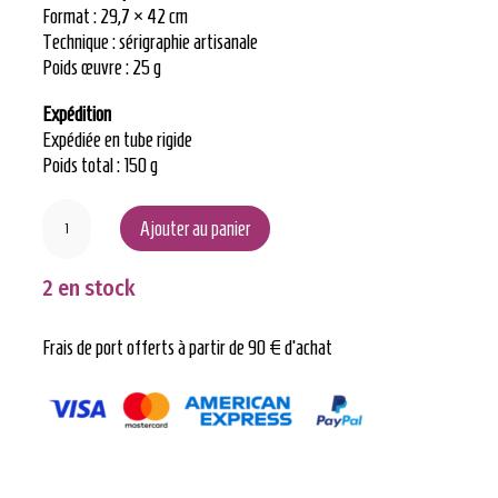
Format : 29,7 × 42 cm
Technique : sérigraphie artisanale
Poids œuvre : 25 g
Expédition
Expédiée en tube rigide
Poids total : 150 g
quantité
Ajouter au panier
de
Sérigraphie
2 en stock
froid
Frais de port offerts à partir de 90 € d’achat