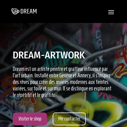
DREAM-ARTWORK
Dream est un artiste peintre et graffeur influencé par
l’art urbain. Installé entre Genève et Annecy, il s’inspire
des rêves pour créer des œuvres modernes aux teintes
variées, sur toile et sur mur. Il se distingue en explorant
le répétitif et le graffiti.
Visiter le shop
Me contacter